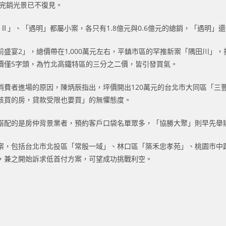
案完銷光景已不復見。
 Ⅱ」、「遇明」都屬小案，各只有1.8億元與0.6億元的總銷，「遇明」
盛宴2」，總價帶在1,000萬元左右，平鎮市區的罕推新案「隅田川」，
價僅5字頭，為竹北高鐵特區的三分之二價，皆引發買氣。
消費者進場的原因，陳炳辰指出，坪價開出120萬元的台北市大同區「三
該買的房，貸款受限也要買」的無懼態度。
搭配的是房仲背景業者，預約客戶口袋名單眾多，「協勝大聚」則早先舉
案，包括台北市北投區「常殷一域」、林口區「築禾忠孝苑」、桃園市中路
，兼之開始訴求低首付方案，可望成功挑戰利空。