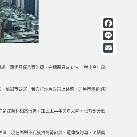
F
a
L
c
i
E
e
n
訊，四個月僅八案告捷，完銷率只有4.4%，對比今年房
m
b
e
a
o
i
二案、桃園市四案，若與打炒房政策上路前，即房市熱銷的3
o
l
k
許多建商都相當低調，加上上半年房市太熱，也有部分個
興區，現在面對不利投資情勢發展，還傳解約潮，災情同