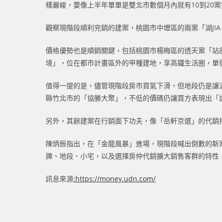
樣嚴峻，要像上半年單單是雙北市數個月內就有10到20
觀察現階段順利完銷的建案，桃園市中壢區的兩案「湖JIA
價格優勢也是順銷關鍵，包括桃園市楊梅區的透天案「站前
境」，位在都市計畫區外的甲種建地，享高鐵生活圈，單
值得一提的是，儘管現階段房市買氣下滑，但地段仍是讓
縣竹北市的「協勝大聚」，不低的價碼仍讓買方表現出「
另外，其餘建案在行銷面下功夫，像「岳軒京選」的代銷
陳炳辰指出，在「金龍風暴」進場，現階段喊出倒數的新
牌、地段、小宅，以及選擇房仲代銷擴大銷售客群的特性
訊息來源
:
https://money.udn.com/