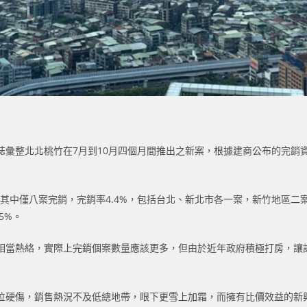
彙整北北桃竹在7月到10月四個月間推出之新案，根據建商公布的完銷資
案，其中僅八案完銷，完銷率4.4%，包括台北、新北市各一案，新竹地區
5%。
相當熱絡，實際上完銷個案數量應該更多，但由於近年政府積極打房，讓
位硬傷，銷售熱況不及低總地帶，眼下更雪上加霜，而擁有比價效益的新