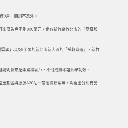
還僅9戶，順銷不意外。
打出廣告戶不到800萬元，還有新竹縣竹北市的「高鐵馥
豐雲承」以及8字頭的新北市新店區的「岳軒京選」、新竹
辦說明會來蒐集累積客戶，不俗成績印證此舉功效。
重劃區與捷運A20站一帶昭揚建案等，均看出分別有品