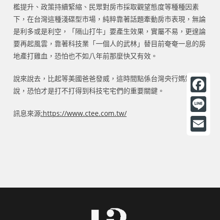
檻提升、政策持續緊縮、民眾對房市採取觀望態度等種種因素
下，在台灣這種淺碟型市場，純粹靠著話題牽動房市表現，無論
是利多或是利空，「隔山打牛」要產生效果，實屬不易，更遑論
要再起風雲，靠著科技業「一個人的武林」替目前奄奄一息的房
地產打雞血，恐怕也不如八年前那麼快又有效。
說來說去，比起等美國爸爸發威，這時間點係台灣央行媽媽怎麼
說，恐怕才是打不打得到科技宅宅們的重要關鍵。
F
訊息來源
:https://www.ctee.com.tw/
a
L
c
i
E
e
n
m
b
e
a
o
i
o
l
k