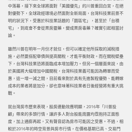
中落幕，接下來全球將面對「美國優先」的川普重回白宮，在絕
對優勢下，全球政經環境必然面對全新局面，台灣科技業前景不
明的狀況下，受惠於科技業話題的「園區宅」，甚至於「台積
宅」，到底會不會從票房靈藥，變成票房毒藥？確實引起相當討
論。
雖然川普在明年一月份才就任，但可以確定他所採取的減稅措
施，必然要搭配舉債與提高關稅，才能平衡財政。而在關稅壁壘
下，台灣科技業恐將面臨成本增加壓力。但另一個層面來說，由
於美國將大幅增加中國關稅，台灣科技業義可能因為轉單而受
惠，這一增一減之間，目前看來對於具有先進製程優勢、能轉嫁
成本的業者將是加分，卻也意味著科技業者日後經營將有重大挑
戰。
就台灣房市歷來表現，股房連動效應明顯，2016年「川普投
顧」帶來的多頭行情，讓許多人對台股能雨露均霑抱持正面態
度，加上通膨再起，又有聲音認為房市可能因之受惠。不過，相
較於2016年的時空背景與房市行情，在價格基期已高、交易門