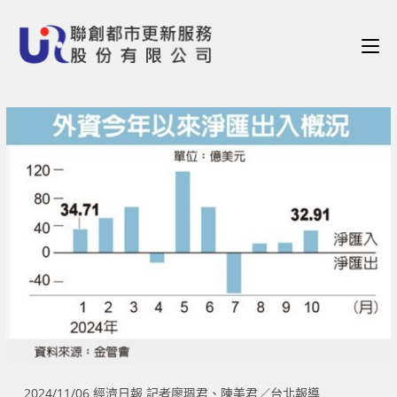
2024/11/06 經濟日報 記者廖珮君、陳美君／台北報導