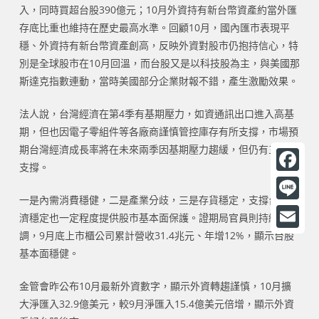
入，同時買超台股390億元；10月外資持有新台幣資產約當外匯
存底比重也維持在歷史最高水準。回顧10月，國內匯市表現平
穩、外資持有新台幣資產創高，反映外資對股市仍抱持信心，特
別是全球股市在10月回溫，而台股又是以科技股為主，與美國那
斯達克指數連動，當時美國部分企業財報不錯，產生激勵效果。
法人說，台灣經濟在第4季有基期壓力，如資通訊出口進入高基
期，但也因電子零組件等各廠商謹慎管控庫存有所支撐，市場預
期台灣經濟成長率將在未來兩季因基期壓力趨緩，但仍有三利多
支撐。
F
一是內需消費穩健，二是產業分歧，三是存貨穩定，支撐台灣經
a
L
濟穩定也一定程度提供股市基本面保護。證期局官員則持續強
c
i
調，9月底上市櫃公司累計營收31.4兆元、年增12%，顯示台股
E
e
基本面穩健。
n
m
b
e
a
金管會昨公布10月最新外資數字，顯示外資轉趨謹慎，10月擴
o
大淨匯入32.9億美元，較9月淨匯入15.4億美元倍增，顯示外資
i
o