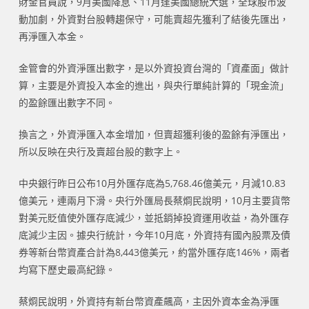
財金官員說，9月美國降息、11月逢美國總統大選，全球股市波
動加劇，外資對台股轉趨保守，可能賣超先獲利了結後先匯出，
再淨匯入本金。
金管會的外資淨匯出數字，是以外資投資台灣的「資產面」做計
算，主要是外資投入本金的進出，與央行單純計算的「現金流」
的盈餘匯出數字不同。
換言之，外資淨匯入本金增加，但賣超獲利後的盈餘有淨匯出，
所以反映在央行及賣超台股的數字上。
中央銀行昨日公布10月外匯存底為5,768.46億美元，月減10.83
億美元，連兩月下滑。央行外匯局長蔡烱民說明，10月主要貨幣
對美元貶值使外匯存底減少，並抵銷掉投資運用收益，為外匯存
底減少主因。據央行統計，今年10月底，外資持有國內股票及債
券等新台幣資產合計為8,443億美元，約當外匯存底146%，兩者
均寫下歷史最高紀錄。
蔡烱民說明，外資持有新台幣資產飆高，主因外資本金為淨匯