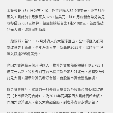
金管會昨（5）日公布，10月外資淨匯入32.9億美元，連三月淨
匯入，累計前十月淨匯入328.1億美元，以10月底新台幣兌美元
收盤價32.031元換算，總金額達新台幣1兆510億元，首度衝破
兆元大關，改寫同期新高。
一般預料，若11、12月外資未有大幅淨匯出，全年淨匯入額可
望改寫史上新高。全年淨匯入史上新高是2023年，當時全年淨
匯入額達295億美元。
也因外資連續三個月淨匯入，推升外資累積餘額攀升到2,783.1
億美元高點，等於外資在台已投資新台幣8.91兆元，蓄勢突破9
兆元大關，顯示外資仍看好台股，台股後市資金動能無虞。
據金管會統計，累計前十月外資大舉賣超台股新台幣4,482.7億
元（上市櫃公司合計），為2011年同期第四大累計賣超金額，
同期外資淨匯入、卻又大賣超台股，到底外資是走還是留？