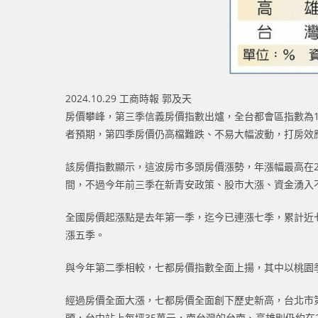
2024.10.29 工商時報 郭及天
房價攀峰，第三季信義房價指數出爐，全台都會區指數為16
者預期，第四季房價仍高檔難跌、不易大幅波動，打房效
該房價指數顯示，這波房市多頭房價漲勢，年漲幅最高在20
間，不過今年前三季在新青安政策、股市大漲、資金湧入
全國房價起漲點是去年第一季，迄今已連漲七季，累計近
漲五季。
與今年第二季相較，七都房價指數全面上揚，其中以桃園季增
經過房價全面大漲，七都房價全面創下歷史新高，台北市第三
頭，台中站上每坪35萬元，南台灣的台南、高雄則仍約在