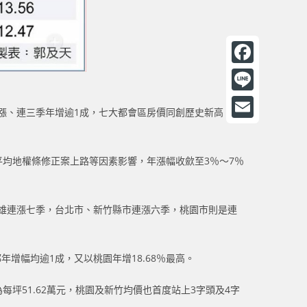
F
a
L
度上漲、連三季年增逾1成，七大都會區房價同創歷史新高。業
c
i
E
e
n
m
因平均地權條修正案上路等因素影響，年漲幅收歛至3％～7％
b
e
a
o
i
o
雄連漲七季，台北市、新竹縣市連漲六季，桃園市則是連
l
k
增幅均逾1成，又以桃園年增18.68％最高。
坪51.62萬元，桃園及新竹均價也首度站上3字頭及4字