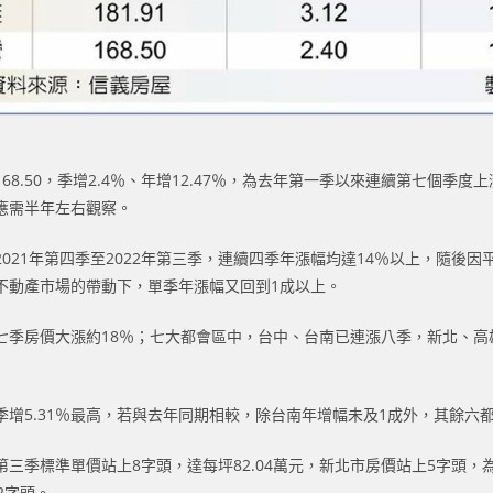
8.50，季增2.4％、年增12.47％，為去年第一季以來連續第七個季
應需半年左右觀察。
21年第四季至2022年第三季，連續四季年漲幅均達14％以上，隨後
不動產市場的帶動下，單季年漲幅又回到1成以上。
七季房價大漲約18％；七大都會區中，台中、台南已連漲八季，新北、高
5.31％最高，若與去年同期相較，除台南年增幅未及1成外，其餘六都年
季標準單價站上8字頭，達每坪82.04萬元，新北市房價站上5字頭，為每
2字頭。