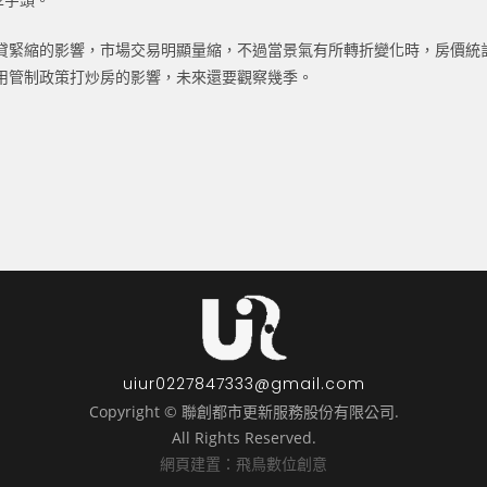
貸緊縮的影響，市場交易明顯量縮，不過當景氣有所轉折變化時，房價統
用管制政策打炒房的影響，未來還要觀察幾季。
uiur0227847333@gmail.com
Copyright © 聯創都市更新服務股份有限公司.
All Rights Reserved.
網頁建置：飛鳥數位創意