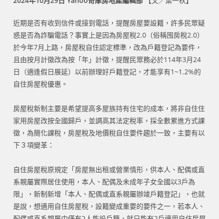
2024年10月29日 Yahoo奇摩房地產編輯部
【文／葉一秋】
近期是否有收到信件或接到電話，提醒房屋要設籍，許多民眾疑
惑是否為詐騙電話？事實上是因為房屋稅2.0（俗稱囤房稅2.0）
於今年7月上路，房屋稅自住認定標準，改為戶籍登記為要件，
且由按月計徵改為按「年」計徵，提醒民眾務必於114年3月24
日（適逢假日展延）以前辦理好戶籍登記，才能享有1~1.2%的
自住房屋稅優惠。
房屋稅新制主要是希望提高多屋族持有住宅的成本，將非自住住
家用房屋改按全國歸戶，並調高其法定稅率，採全數累進方式課
徵，為簡化課稅，房屋稅及地價稅自住要件趨於一致，主要有以
下３項變革：
自住房屋稅原規定「房屋無出租或營業情形，供本人、配偶或直
系親屬實際居住使用，本人、配偶及未成年子女全國以3戶為
限」，新制新增「本人、配偶或直系親屬辦竣戶籍登記」，也就
是說，想適用自住房屋稅，設籍變成重要的要件之一，若本人、
配偶或直系親屬中僅有2人能設戶籍，就只能有2戶適用自住房屋