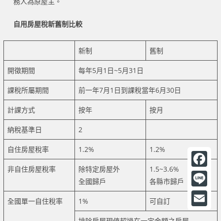
務人為原屋主。
自用房屋稅新舊制比較
新制
舊制
開徵期間
每年5月1日~5月31日
課稅所屬期間
前一年7月1日到課稅當年6月30日
計課方式
按年
按月
納稅基準日
2
自住房屋稅率
1.2%
1.2%
非自住房屋稅率
除特定房屋外
1.5~3.6%
F
全國歸戶
各縣市歸戶
a
L
全國單一自住稅率
1%
可自訂
c
i
E
排除房屋現值超過在一定金額之房屋