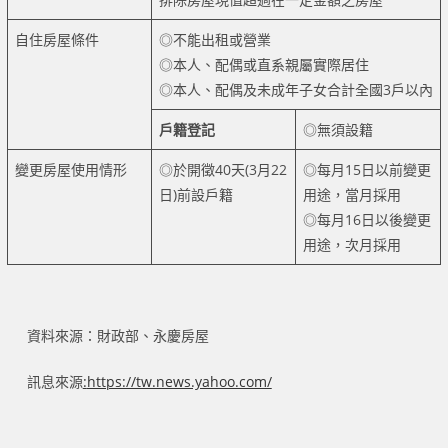
e
n
m
b
自住房屋條件
◎不能出租或營業
e
a
◎本人、配偶或直系親屬實際居住
o
i
◎本人、配偶及未成年子女合計全國3戶以內
o
l
k
戶籍登記
◎無須設籍
變更房屋使用情形
◎於開徵40天(3月22
◎每月15日以前變更
日)前設戶籍
用途，當月採用
◎每月16日以後變更
用途，次月採用
資料來源：財政部、永慶房屋
訊息來源
:
https://tw.news.yahoo.com/