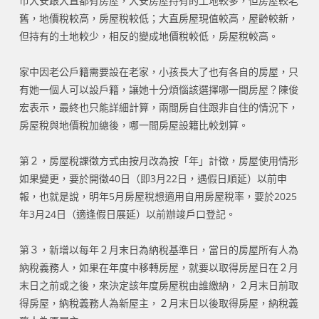
市大安跟大直都有房屋，大安房屋持有的土地較多，但房屋較老
舊，地價稅較高，房屋稅較低；大直房屋現值較高，屋齡較新，
但持有的土地較少，相反的變成地價稅較低，房屋稅較高。
家中因老公戶籍需要設在老家，小孩長大了也有各自的房屋，只
有她一個人可以設戶籍，讓她十分煩惱該選擇哪一間房屋？陳俊
宏表示，最終也只能詳細計算，兩間房自住跟非自住的情況下，
房屋稅與地價稅加總後，哪一間房屋設籍比較划算。
第２，房屋稅課徵方式由按月改為按「年」計徵，房屋使用情形
如果變更，要於開徵40日（即3月22日，遇假日順延）以前申
報，也就是說，明年5月房屋稅想適用自用房屋稅率，要於2025
年3月24日（適逢假日展延）以前辦竣戶口登記。
第３，新增以每年２月末日為納稅基準日，當日的房屋所有人為
納稅義務人，如果在年度中移轉房屋，就要以取得房屋日在２月
末日之前或之後，來決定該年度房屋稅由誰繳納，２月末日前取
得房屋，納稅義務人為新屋主，２月末日以後取得房屋，納稅義