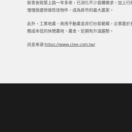
新青安政策上路一年多來，已消化不少首購需求，加上行
慢慢挑選保值性佳物件，成為房市的最大贏家。
此外，工業地產、商用不動產並非打炒房範疇，企業基於
務成本低的休閒農地、農舍，近期有升溫趨勢。
訊息來源:
https://www.ctee.com.tw/