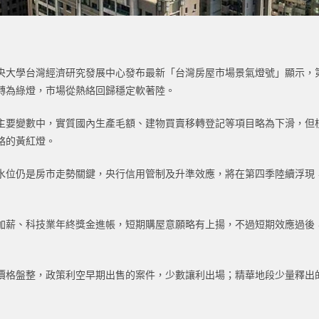
大學台灣經濟研究發展中心發布最新「台灣房屋市場景氣燈號」顯示，第四季
轉為綠燈，市場從熱絡回歸穩定軟著陸。
主要變數中，實質國內生產毛額、建物買賣移轉登記等項目略為下滑，但
絡的黃紅燈。
水位仍是房市走勢關鍵，央行信用管制及升準效應，將在第四季陸續浮現
加薪、科技業年終獎金進帳，短期購屋意願略有上揚，不過短期效應過後
價格盤整，政策利空早期出售的案件，少數讓利出場；精華地段少量釋出