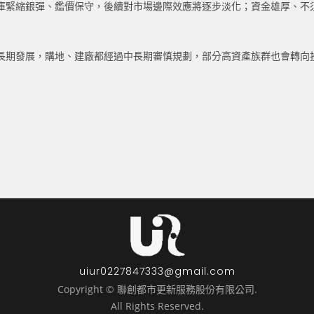
庫緊縮銀彈、鑑價保守，後續對市場邊際效應將逐步淡化；資金雄厚、不
長期發展，購地、建廠都經過中長期審慎規劃，部分高資產族群也會轉向
uiur0227847333@gmail.com
Copyright © 聯創都市更新服務股份有限公司.
All Rights Reserved.