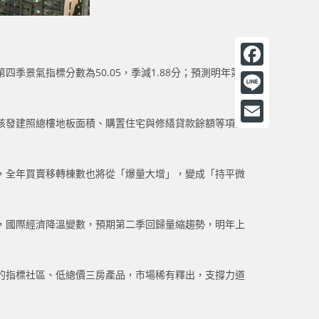
景氣指標分數為50.05，季減1.88分；預測明年第一
F
a
L
c
核發建照總樓地板面積、購置住宅與修繕貸款餘額等項目
i
E
e
n
m
b
e
，全年買賣移轉棟數也將從「爆量大增」，變成「持平微
a
o
i
o
，國際經濟降溫變數，預期第二季回歸量縮趨勢，明年上
l
k
的指標社區、低總價三房產品，市場稀有釋出，支撐力道