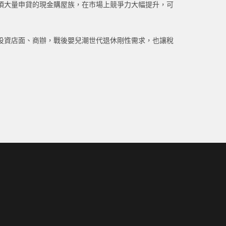
須大量申貸的現金購屋族，在市場上競爭力大幅提升，可
投資店面、商辦，戰後嬰兒潮世代退休剛性需求，也讓稅