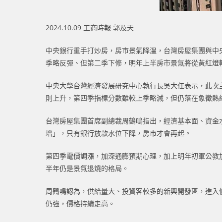
2024.10.09 工商時報 郭及天
中央銀行重手打炒房，房市景氣降溫，台灣房屋集團與中央
季略反彈、但第二季下修，明年上半房市景氣將從黃紅燈
中央大學台灣經濟發展研究中心執行長吳大任表示，此次
則上升，第四季指標分數雖較上季略減，但仍落在象徵熱
台灣房屋集團首席副總裁周鶴鳴指出，經濟基本面、資金
增」，只有銀行放款水位下降，房市才會再起。
第四季電價調漲，加深通膨預期心理，加上明年初軍公教
半年仍是景氣退燒的格局。
周鶴鳴認為，供給量大、投資客較多的新興開發區，進入
仍強，價格持續走高。