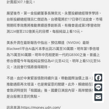
計賣超307.1億元。
展望後市，第一金投顧董事長陳奕光、永豐投顧總經理李學詩、
台新投顧總經理呂仁傑認為，台積電將於17日舉行法說會，市場
預期旺季效應將推動業績逐季創新高，有機會達成第3季營收財
測224億至232億美元的目標，每股純益上看10元。
美系外資在最新報告中指出，預估輝達（NVIDIA）最新
Blackwell平台AI晶片本季出貨25萬至30萬顆，明年第1季倍增
為75萬至80萬顆，明年中亮相更新一代的GB300之後，普遍上
修台積電今年每股純益預估為41元至42元、明年上看53元至56
元，法說會行情將值得期待。
不過，由於中東緊張情勢持續升溫，帶動國際油價上漲，是否會
推動通膨再次增溫，也是需留意的關鍵。此外，賴總統在國慶晚
F
會致詞時提到「祖國論」後，國慶日演說內容、兩岸關係變化也
a
L
是台股需注意的焦點。
c
i
E
訊息來源:
https://money.udn.com/
e