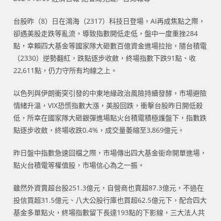
台股昨（8）日在鴻海（2317）科技日登場，AI再成焦點之際，
卻遇美股走跌等亂流，導致指數開低走低，盤中一度重挫284
點，幸賴四大基金等國家隊大砸數百億資金進場拉抬，隨台積電
（2330）逆勢翻紅，跌點逐步收斂，終場指數下跌91點、收
22,611點，仍力守所有均線之上。
以色列與伊朗衝突引發的中東地緣政治風險持續發酵，市場避險
情緒升溫，VIX恐慌指數大漲，美股回跌，衝擊台股昨日開低殺
低，所幸在國家隊大砸銀彈進場點火台積電積極護盤下，指數跌
點逐步收斂，終場收跌0.4%，成交量萎縮至3,869億元。
昨日盤中指數急速回檔之際，市場傳出四大基金銜命開單進場，
點火台積電等權值股，市場信心為之一振。
雖然外資賣超台股251.3億元，自營商也賣超87.3億元，不過在
投信買超31.5億元、八大公股行庫也買超62.5億元下，配合四大
基金多單點火，終場指數留下長達193點的下影線，三大法人共