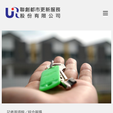
記者張靖榕／綜合報導