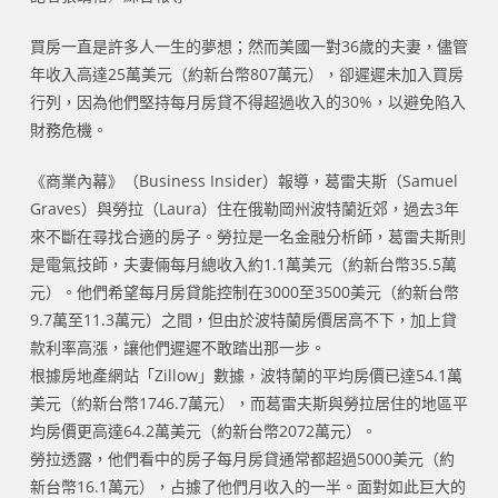
買房一直是許多人一生的夢想；然而美國一對36歲的夫妻，儘管
年收入高達25萬美元（約新台幣807萬元），卻遲遲未加入買房
行列，因為他們堅持每月房貸不得超過收入的30%，以避免陷入
財務危機。
《商業內幕》（Business Insider）報導，葛雷夫斯（Samuel
Graves）與勞拉（Laura）住在俄勒岡州波特蘭近郊，過去3年
來不斷在尋找合適的房子。勞拉是一名金融分析師，葛雷夫斯則
是電氣技師，夫妻倆每月總收入約1.1萬美元（約新台幣35.5萬
元）。他們希望每月房貸能控制在3000至3500美元（約新台幣
9.7萬至11.3萬元）之間，但由於波特蘭房價居高不下，加上貸
款利率高漲，讓他們遲遲不敢踏出那一步。
根據房地產網站「Zillow」數據，波特蘭的平均房價已達54.1萬
美元（約新台幣1746.7萬元），而葛雷夫斯與勞拉居住的地區平
均房價更高達64.2萬美元（約新台幣2072萬元）。
勞拉透露，他們看中的房子每月房貸通常都超過5000美元（約
新台幣16.1萬元），占據了他們月收入的一半。面對如此巨大的