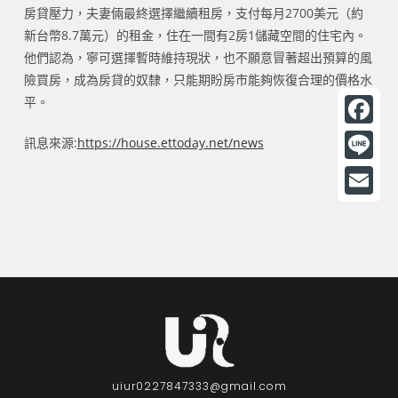
房貸壓力，夫妻倆最終選擇繼續租房，支付每月2700美元（約
新台幣8.7萬元）的租金，住在一間有2房1儲藏空間的住宅內。
他們認為，寧可選擇暫時維持現狀，也不願意冒著超出預算的風
險買房，成為房貸的奴隸，只能期盼房市能夠恢復合理的價格水
平。
F
訊息來源:
https://house.ettoday.net/news
a
L
c
i
E
e
n
m
b
e
a
o
i
o
l
k
uiur0227847333@gmail.com