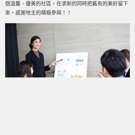
i
個溫馨、優美的社區，在求新的同時把舊有的美好留下
o
l
來。感謝地主的積極參與！！
k