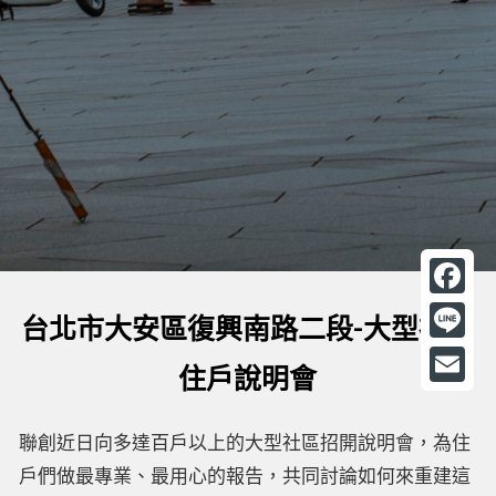
F
台北市大安區復興南路二段-大型社區
a
L
住戶說明會
c
i
E
e
n
m
聯創近日向多達百戶以上的大型社區招開說明會，為住
b
e
a
戶們做最專業、最用心的報告，共同討論如何來重建這
o